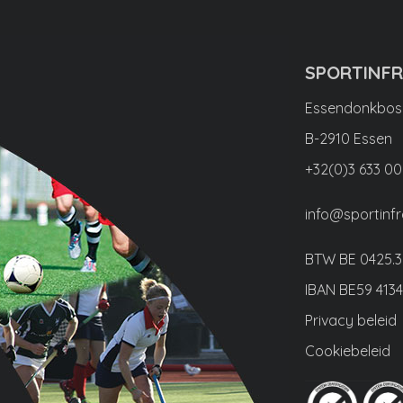
SPORTINF
Essendonkbos
B-2910 Essen
+32(0)3 633 00
info@sportinf
BTW BE
0425.3
IBAN
BE59 4134
Privacy beleid
Cookiebeleid