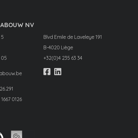
RABOUW NV
 5
Blvd Emile de Laveleye 191
B-4020 Liège
 05
+32(0)4 235 63 34
rabouw.be
26.291
 1667 0126