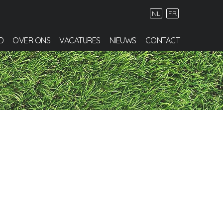
NL
FR
D
OVER ONS
VACATURES
NIEUWS
CONTACT