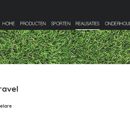
HOME
PRODUCTEN
SPORTEN
REALISATIES
ONDERHOU
ravel
elare