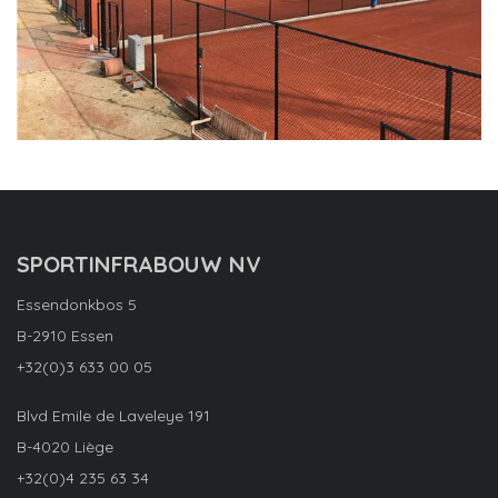
SPORTINFRABOUW NV
Essendonkbos 5
B-2910 Essen
+32(0)3 633 00 05
Blvd Emile de Laveleye 191
B-4020 Liège
+32(0)4 235 63 34