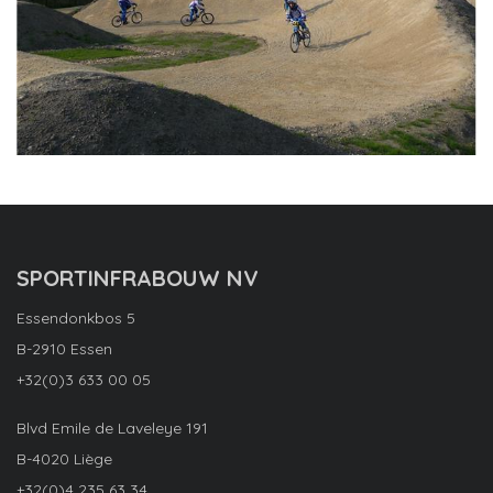
SPORTINFRABOUW NV
Essendonkbos 5
B-2910 Essen
+32(0)3 633 00 05
Blvd Emile de Laveleye 191
B-4020 Liège
+32(0)4 235 63 34