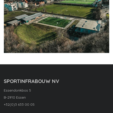
SPORTINFRABOUW NV
Essendonkbos 5
B-2910 Essen
+32(0)3 633 00 05