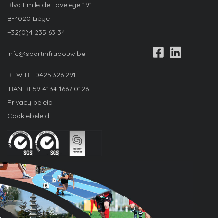
Blvd Emile de Laveleye 191
B-4020 Liège
+32(0)4 235 63 34
info@sportinfrabouw.be
BTW BE
0425.326.291
IBAN
BE59 4134 1667 0126
Privacy beleid
Cookiebeleid