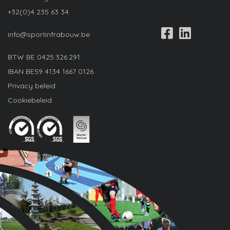
+32(0)4 235 63 34
info@sportinfrabouw.be
BTW BE
0425.326.291
IBAN
BE59 4134 1667 0126
Privacy beleid
Cookiebeleid