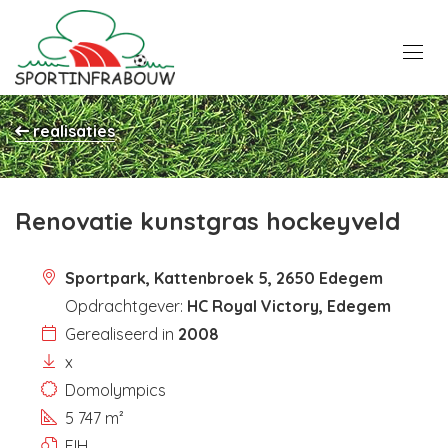
realisaties
Renovatie kunstgras hockeyveld
Sportpark, Kattenbroek 5, 2650 Edegem
Opdrachtgever:
HC Royal Victory, Edegem
Gerealiseerd in
2008
x
Domolympics
5 747 m²
FIH