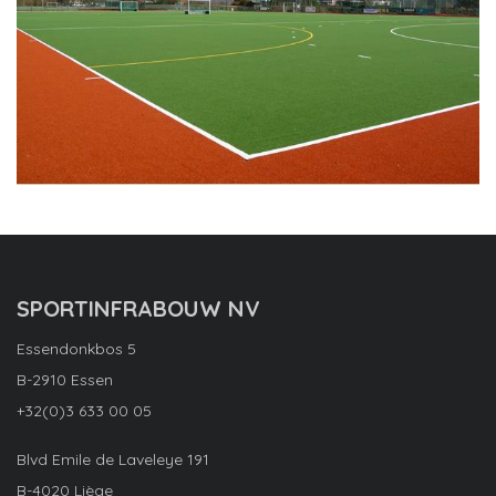
SPORTINFRABOUW NV
Essendonkbos 5
B-2910 Essen
+32(0)3 633 00 05
Blvd Emile de Laveleye 191
B-4020 Liège