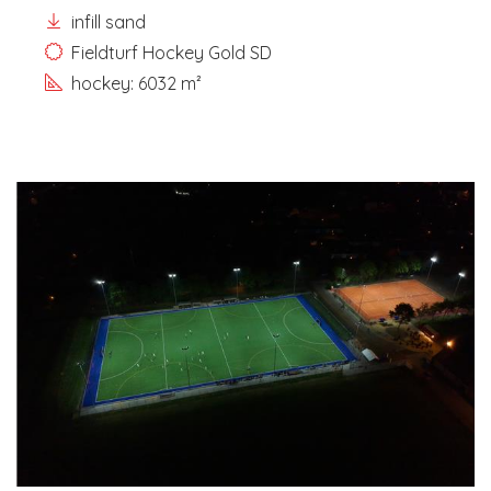
infill sand
Fieldturf Hockey Gold SD
hockey: 6032 m²