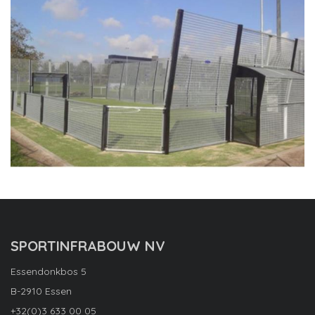
SPORTINFRABOUW NV
Essendonkbos 5
B-2910 Essen
+32(0)3 633 00 05