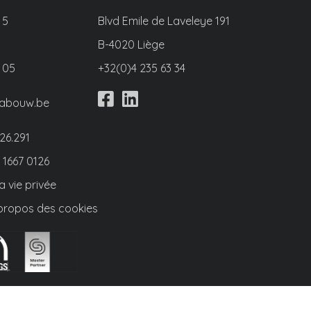
 5
Blvd Emile de Laveleye 191
B-4020 Liège
 05
+32(0)4 235 63 34
rabouw.be
26.291
 1667 0126
a vie privée
 propos des cookies