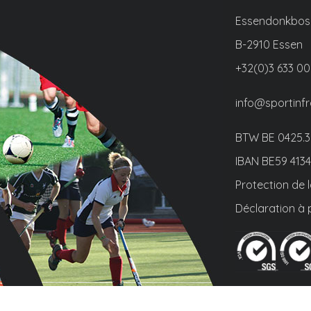
Essendonkbos
B-2910 Essen
+32(0)3 633 00
info@sportinf
BTW BE
0425.3
IBAN
BE59 4134
Protection de l
Déclaration à